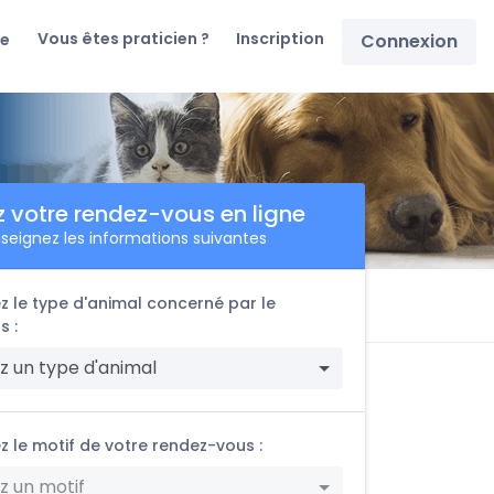
Vous êtes praticien ?
Inscription
re
Connexion
z votre rendez-vous en ligne
seignez les informations suivantes
z le type d'animal concerné par le
s :
z un type d'animal
z le motif de votre rendez-vous :
z un motif