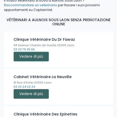
Il vostro veterinario si trova a Aulnois Sous Laon ?
Raccommandare un veterinario
per fissare i suoi prossimi
appuntamenti su CaptainVet.
VÉTÉRINARI A AULNOIS SOUS LAON SENZA PRENOTAZIONE
ONLINE
Clinique Vétérinaire Du Dr Fawaz
58 Avenue Charles de Gaulle 02000 Laon
03 23 79 30 66
Vedere di più
Cabinet Vétérinaire La Neuville
61 Rue d'Enfer 02000 Laon
03 23 24 23 24
Vedere di più
Clinique Vétérinaire Des Epinettes