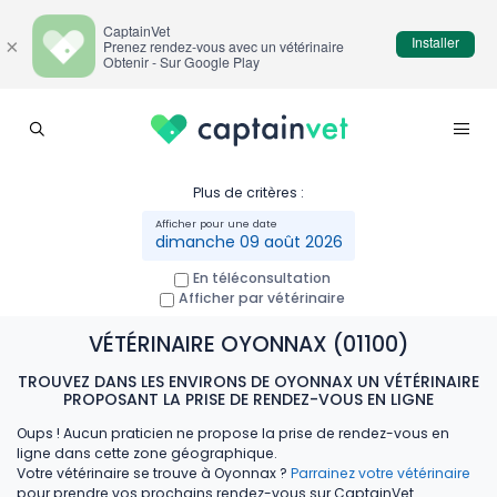
CaptainVet
Installer
×
Prenez rendez-vous avec un vétérinaire
Obtenir - Sur Google Play
Plus de critères :
dimanche 09 août 2026
En téléconsultation
Afficher par vétérinaire
VÉTÉRINAIRE OYONNAX (01100)
TROUVEZ DANS LES ENVIRONS DE OYONNAX UN VÉTÉRINAIRE
PROPOSANT LA PRISE DE RENDEZ-VOUS EN LIGNE
Oups ! Aucun praticien ne propose la prise de rendez-vous en
ligne dans cette zone géographique.
Votre vétérinaire se trouve à Oyonnax ?
Parrainez votre vétérinaire
pour prendre vos prochains rendez-vous sur CaptainVet.