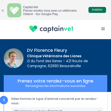
CaptainVet
Installer
×
Prenez rendez-vous avec un vétérinaire
Obtenir - Sur Google Play
DV Florence Fleury
Clinique Vétérinaire des Lianes
ZI du fond des lianes - 421 Route de
Campagne, 62990 Beaurainville
Prenez votre rendez-vous en ligne
Renseignez les informations suivantes
Sélectionnez le type d'animal concerné par le rendez-
vous :