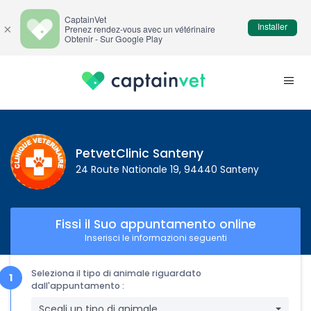
CaptainVet
Installer
×
Prenez rendez-vous avec un vétérinaire
Obtenir - Sur Google Play
PetvetClinic Santeny
24 Route Nationale 19, 94440 Santeny
Fissi il Suo appuntamento online
Inserisci le informazioni seguenti
Seleziona il tipo di animale riguardato
dall'appuntamento :
Scegli un tipo di animale