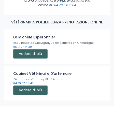
oraria a tua scelta, si prega di contattare la
clinica
al :
04 79 54 16 84
VÉTÉRINARI A POLLIEU SENZA PRENOTAZIONE ONLINE
Dr Michèle Esperonnier
2630 Route de Chevignay 73310 Serrieres en Chautagne
06 01 74 14 30
Vedere di più
Cabinet Vétérinaire D’artemare
ZA porte de Valromey 01510 Artemare
04 79 87 55 48
Vedere di più