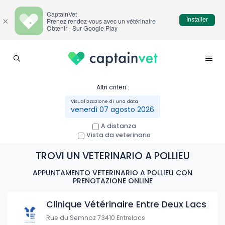
CaptainVet
Installer
×
Prenez rendez-vous avec un vétérinaire
Obtenir - Sur Google Play
Altri criteri :
venerdì 07 agosto 2026
A distanza
Vista da veterinario
TROVI UN VETERINARIO A POLLIEU
APPUNTAMENTO VETERINARIO A POLLIEU CON
PRENOTAZIONE ONLINE
Clinique Vétérinaire Entre Deux Lacs
Rue du Semnoz 73410 Entrelacs