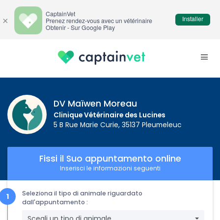
CaptainVet
Installer
×
Prenez rendez-vous avec un vétérinaire
Obtenir - Sur Google Play
DV Maïwen Moreau
Clinique Vétérinaire des Lucines
5 B Rue Marie Curie, 35137 Pleumeleuc
Fissi il Suo appuntamento online
Inserisci le informazioni seguenti
Seleziona il tipo di animale riguardato
dall'appuntamento :
Scegli un tipo di animale