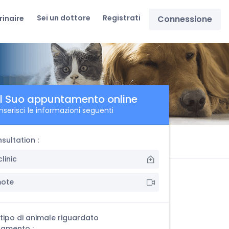
Sei un dottore
Registrati
rinaire
Connessione
 il Suo appuntamento online
Inserisci le informazioni seguenti
sultation :
clinic
mote
l tipo di animale riguardato
tamento :