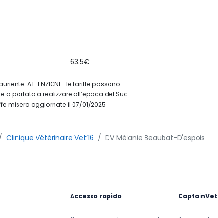
63.5€
esauriente. ATTENZIONE : le tariffe possono
bbe a portato a realizzare all’epoca del Suo
fe misero aggiornate il 07/01/2025
Clinique Vétérinaire Vet’16
DV Mélanie Beaubat-D'espois
Accesso rapido
CaptainVet