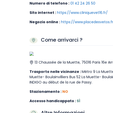
Numero di telefono :
01 42 24 26 50
Sito internet :
https://www.cliniquevet16.fr/
Negozio online :
https://www.placedesvetos.f
Come arrivarci ?
13 Chaussée de la Muette, 75016 Paris 16e A
Trasporto nelle vicinanze :
Métro 9 La Muette 
Muette- Boulainvilliers Bus 52 La Muette- Boulai
INDIGO au début de la rue de Passy.
Stazionamento :
NO
Accesso handicappato :
SÌ
Altre Informazioni