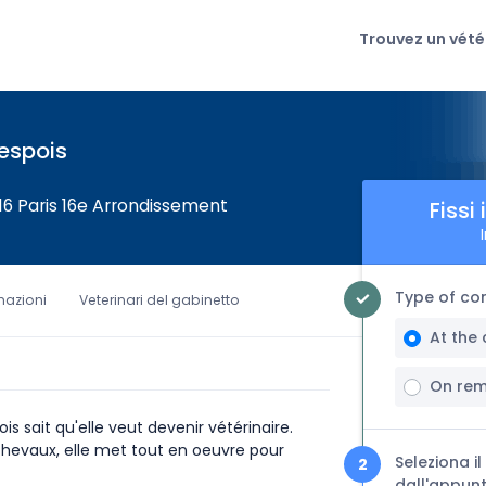
Trouvez un vété
espois
16 Paris 16e Arrondissement
Fissi
Type of con
rmazioni
Veterinari del gabinetto
At the 
On re
s sait qu'elle veut devenir vétérinaire.
hevaux, elle met tout en oeuvre pour
Seleziona i
dall'appun