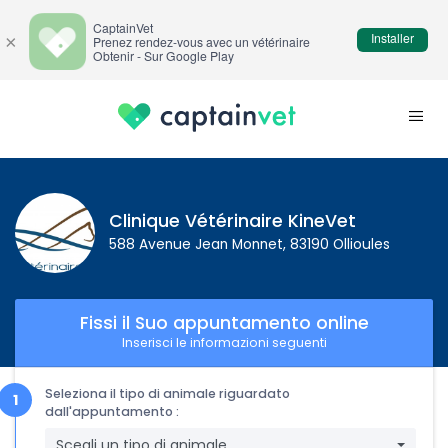
CaptainVet
Installer
×
Prenez rendez-vous avec un vétérinaire
Obtenir - Sur Google Play
Clinique Vétérinaire KineVet
588 Avenue Jean Monnet, 83190 Ollioules
Fissi il Suo appuntamento online
Inserisci le informazioni seguenti
Seleziona il tipo di animale riguardato
dall'appuntamento :
Scegli un tipo di animale