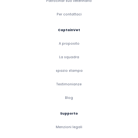
Patrocinar suo veterinario
Per contattaci
CaptainVet
A proposito
La squadra
spazio stampa
Testimonianze
Blog
Supporto
Menzioni legali