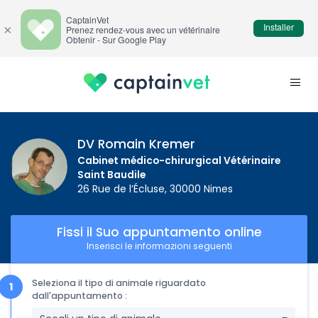
CaptainVet
Installer
×
Prenez rendez-vous avec un vétérinaire
Obtenir - Sur Google Play
DV Romain Kremer
Cabinet médico-chirurgical Vétérinaire
Saint Baudile
26 Rue de l’Écluse, 30000 Nimes
Fissi il Suo appuntamento online
Inserisci le informazioni seguenti
Seleziona il tipo di animale riguardato
dall'appuntamento :