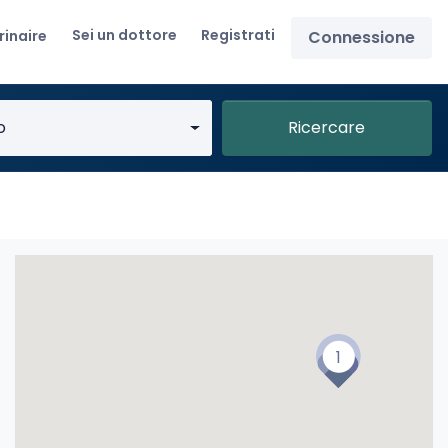
Sei un dottore
Registrati
rinaire
Connessione
o
Ricercare
1