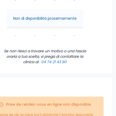
-
-
-
-
-
-
-
-
Non di disponibilità prossimamente
-
-
-
-
-
-
-
-
Se non riesci a trovare un motivo o una fascia
oraria a tua scelta, si prega di contattare la
clinica
al :
04 74 21 43 80
Prise de rendez-vous en ligne non disponible
 prise de rdv en ligne via CaptainVet n'est plus disponible.