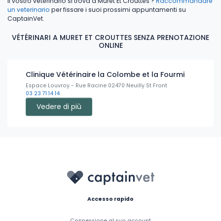
Il vostro veterinario si trova a Muret Et Crouttes ?
Raccommandare
un veterinario
per fissare i suoi prossimi appuntamenti su
CaptainVet.
VÉTÉRINARI A MURET ET CROUTTES SENZA PRENOTAZIONE
ONLINE
Clinique Vétérinaire la Colombe et la Fourmi
Espace Louvroy - Rue Racine 02470 Neuilly St Front
03 23 71 14 14
Vedere di più
Accesso rapido
Connessione al suo account