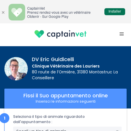
CaptainVet
Installer
×
Prenez rendez-vous avec un vétérinaire
Obtenir - Sur Google Play
DV Eric Guidicelli
Clinique Vétérinaire des Lauriers
80 route de l’Ormière, 31380 Montastruc La
Conseillere
Fissi il Suo appuntamento online
Inserisci le informazioni seguenti
Seleziona il tipo di animale riguardato
dall'appuntamento :