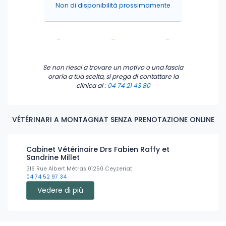
Non di disponibilità prossimamente
-
-
-
-
-
-
Se non riesci a trovare un motivo o una fascia
oraria a tua scelta, si prega di contattare la
clinica
al :
04 74 21 43 80
VÉTÉRINARI A MONTAGNAT SENZA PRENOTAZIONE ONLINE
Cabinet Vétérinaire Drs Fabien Raffy et
Sandrine Millet
316 Rue Albert Métras 01250 Ceyzeriat
04 74 52 97 34
Vedere di più