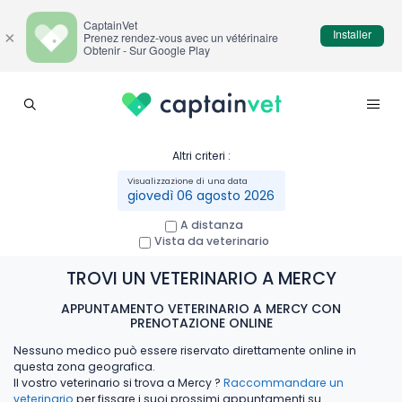
CaptainVet
Installer
×
Prenez rendez-vous avec un vétérinaire
Obtenir - Sur Google Play
Altri criteri :
giovedì 06 agosto 2026
A distanza
Vista da veterinario
TROVI UN VETERINARIO A MERCY
APPUNTAMENTO VETERINARIO A MERCY CON
PRENOTAZIONE ONLINE
Nessuno medico può essere riservato direttamente online in
questa zona geografica.
Il vostro veterinario si trova a Mercy ?
Raccommandare un
veterinario
per fissare i suoi prossimi appuntamenti su