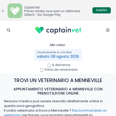
CaptainVet
Installer
×
Prenez rendez-vous avec un vétérinaire
Obtenir - Sur Google Play
Altri criteri :
sabato 08 agosto 2026
A distanza
Vista da veterinario
TROVI UN VETERINARIO A MENNEVILLE
APPUNTAMENTO VETERINARIO A MENNEVILLE CON
PRENOTAZIONE ONLINE
Nessuno medico può essere riservato direttamente online in
questa zona geografica.
Il vostro veterinario si trova a Menneville ?
Raccommandare un
veterinario
per fissare i suoi prossimi appuntamenti su