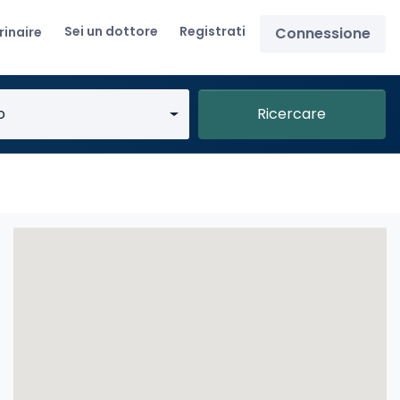
Sei un dottore
Registrati
rinaire
Connessione
o
Ricercare