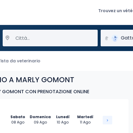
Trouvez un vété
Gatt
ista da veterinario
RIO A MARLY GOMONT
Y GOMONT CON PRENOTAZIONE ONLINE
Sabato
Domenica
Lunedì
Martedì
08 Ago
09 Ago
10 Ago
11 Ago