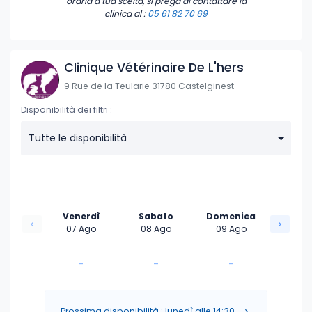
oraria a tua scelta, si prega di contattare la
clinica
al :
05 61 82 70 69
Clinique Vétérinaire De L'hers
9 Rue de la Teularie 31780 Castelginest
Disponibilità dei filtri :
Tutte le disponibilità
Venerdì
Sabato
Domenica
07 Ago
08 Ago
09 Ago
-
-
-
-
-
-
Prossima disponibilità : lunedì alle 14:30