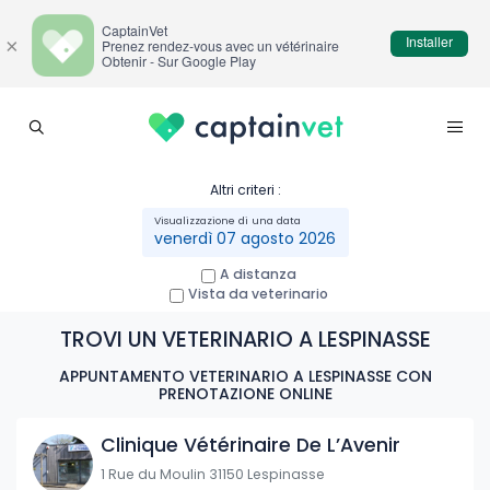
CaptainVet
Installer
×
Prenez rendez-vous avec un vétérinaire
Obtenir - Sur Google Play
Altri criteri :
venerdì 07 agosto 2026
A distanza
Vista da veterinario
TROVI UN VETERINARIO A LESPINASSE
APPUNTAMENTO VETERINARIO A LESPINASSE CON
PRENOTAZIONE ONLINE
Clinique Vétérinaire De L’Avenir
1 Rue du Moulin 31150 Lespinasse