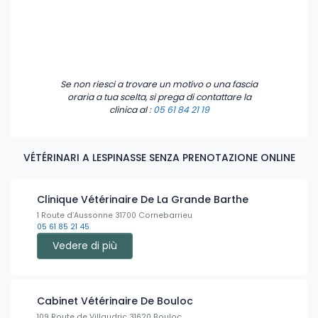
Se non riesci a trovare un motivo o una fascia
oraria a tua scelta, si prega di contattare la
clinica
al :
05 61 84 21 19
VÉTÉRINARI A LESPINASSE SENZA PRENOTAZIONE ONLINE
Clinique Vétérinaire De La Grande Barthe
1 Route d’Aussonne 31700 Cornebarrieu
05 61 85 21 45
Vedere di più
Cabinet Vétérinaire De Bouloc
109 Route de Villaudric 31620 Bouloc