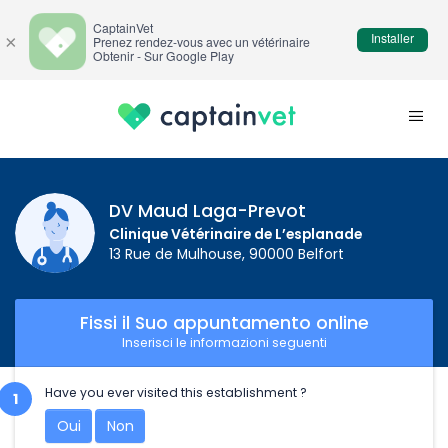
CaptainVet
Installer
×
Prenez rendez-vous avec un vétérinaire
Obtenir - Sur Google Play
DV Maud Laga-Prevot
Clinique Vétérinaire de L’esplanade
13 Rue de Mulhouse, 90000 Belfort
Fissi il Suo appuntamento online
Inserisci le informazioni seguenti
Have you ever visited this establishment ?
Oui
Non