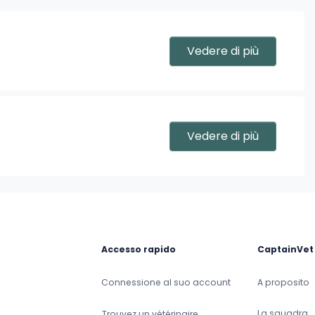
Vedere di più
Vedere di più
Accesso rapido
CaptainVet
Connessione al suo account
A proposito
La squadra
Trouvez un vétérinaire