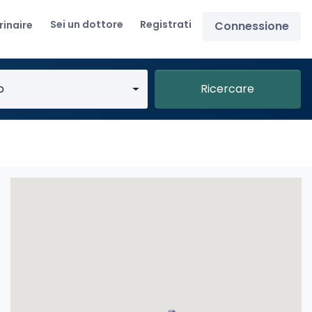
Sei un dottore
Registrati
rinaire
Connessione
o
Ricercare