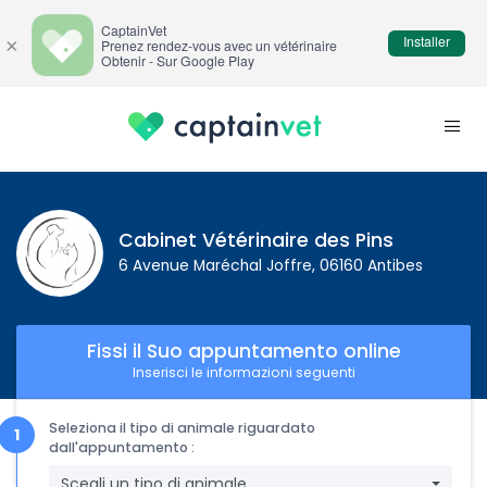
CaptainVet
Installer
×
Prenez rendez-vous avec un vétérinaire
Obtenir - Sur Google Play
Cabinet Vétérinaire des Pins
6 Avenue Maréchal Joffre, 06160 Antibes
Fissi il Suo appuntamento online
Inserisci le informazioni seguenti
Seleziona il tipo di animale riguardato
dall'appuntamento :
Scegli un tipo di animale