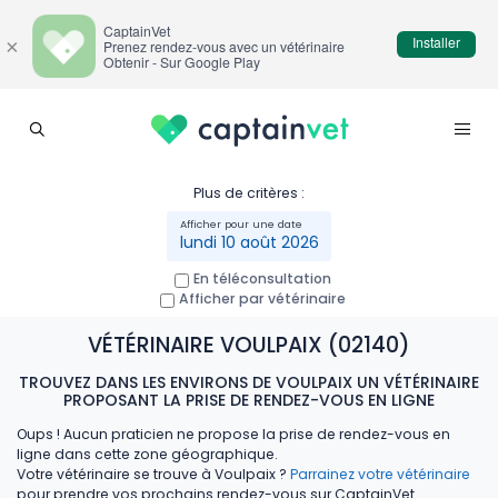
CaptainVet
Installer
×
Prenez rendez-vous avec un vétérinaire
Obtenir - Sur Google Play
Plus de critères :
lundi 10 août 2026
En téléconsultation
Afficher par vétérinaire
VÉTÉRINAIRE VOULPAIX (02140)
TROUVEZ DANS LES ENVIRONS DE VOULPAIX UN VÉTÉRINAIRE
PROPOSANT LA PRISE DE RENDEZ-VOUS EN LIGNE
Oups ! Aucun praticien ne propose la prise de rendez-vous en
ligne dans cette zone géographique.
Votre vétérinaire se trouve à Voulpaix ?
Parrainez votre vétérinaire
pour prendre vos prochains rendez-vous sur CaptainVet.