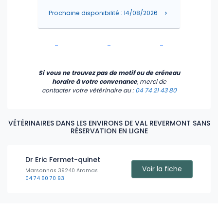
-
-
-
Prochaine disponibilité : 14/08/2026
-
-
-
-
-
-
Si vous ne trouvez pas de motif ou de créneau
horaire à votre convenance
, merci de
contacter votre vétérinaire
au :
04 74 21 43 80
VÉTÉRINAIRES DANS LES ENVIRONS DE VAL REVERMONT SANS
RÉSERVATION EN LIGNE
Dr Eric Fermet-quinet
Voir la fiche
Marsonnas 39240 Aromas
04 74 50 70 93