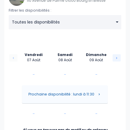
110 Avenue de Parme 01000 Bourg En Bresse
Filtrer les disponibilités :
Toutes les disponibilités
Vendredi
Samedi
Dimanche
07 Août
08 Août
09 Août
-
-
-
-
-
-
Prochaine disponibilité : lundi à 11:30
-
-
-
-
-
-
Si vous ne trouvez pas de motif ou de créneau