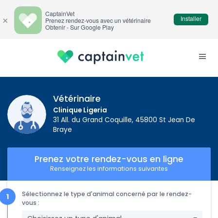
CaptainVet
Installer
×
Prenez rendez-vous avec un vétérinaire
Obtenir - Sur Google Play
Vétérinaire
Clinique Ligeria
31 All. du Grand Coquille, 45800 St Jean De
Braye
Prenez votre rendez-vous en ligne
Renseignez les informations suivantes
Sélectionnez le type d'animal concerné par le rendez-
vous :