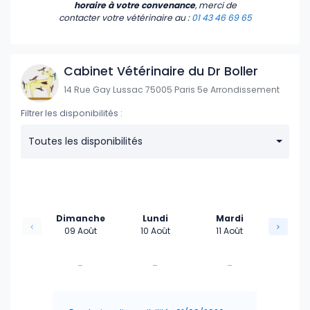
15:00
horaire à votre convenance
, merci de
contacter votre vétérinaire
au :
01 43 46 69 65
15:30
16:00
Cabinet Vétérinaire du Dr Boller
14 Rue Gay Lussac 75005 Paris 5e Arrondissement
16:30
Filtrer les disponibilités :
17:00
Toutes les disponibilités
17:30
18:00
Dimanche
Lundi
Mardi
19:00
09 Août
10 Août
11 Août
19:30
-
-
-
-
-
-