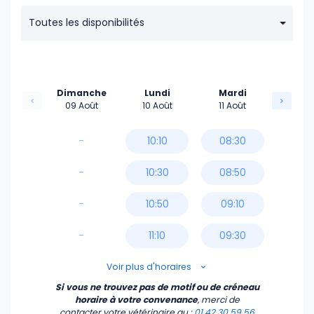
Toutes les disponibilités
Dimanche
Lundi
Mardi
09 Août
10 Août
11 Août
-
10:10
08:30
-
10:30
08:50
-
10:50
09:10
-
11:10
09:30
11:30
09:50
Voir plus d'horaires
Si vous ne trouvez pas de motif ou de créneau
11:50
10:10
horaire à votre convenance
, merci de
contacter votre vétérinaire
au :
01 42 30 59 56