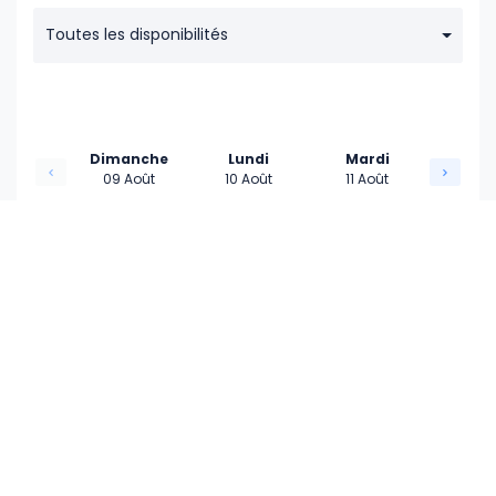
17:30
Toutes les disponibilités
18:00
18:30
Dimanche
Lundi
Mardi
09 Août
10 Août
11 Août
-
-
-
-
-
-
Prochaine disponibilité : 26/08/2026
-
-
-
-
-
-
Si vous ne trouvez pas de motif ou de créneau
horaire à votre convenance
, merci de
contacter votre vétérinaire
au :
01 42 37 36 75