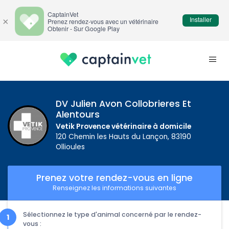
CaptainVet
Installer
×
Prenez rendez-vous avec un vétérinaire
Obtenir - Sur Google Play
DV Julien Avon Collobrieres Et
Alentours
Vetik Provence vétérinaire à domicile
120 Chemin les Hauts du Lançon, 83190
Ollioules
Prenez votre rendez-vous en ligne
Renseignez les informations suivantes
Sélectionnez le type d'animal concerné par le rendez-
vous :