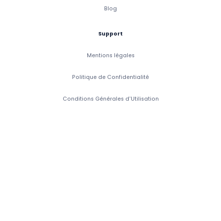
Blog
Support
Mentions légales
Politique de Confidentialité
Conditions Générales d'Utilisation
Conditions Générales de Vente
Accessibilité: Partiellement Conforme
Copyright 2026 CaptainVet. Tous droits réservés.