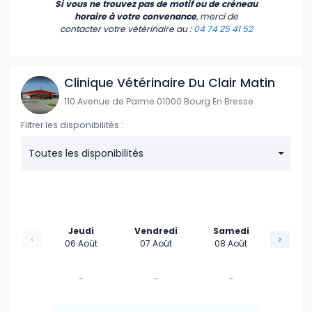
Si vous ne trouvez pas de motif ou de créneau
16:30
horaire à votre convenance
, merci de
contacter votre vétérinaire
au :
04 74 25 41 52
17:00
17:30
Clinique Vétérinaire Du Clair Matin
110 Avenue de Parme 01000 Bourg En Bresse
18:00
Filtrer les disponibilités :
18:30
Toutes les disponibilités
Jeudi
Vendredi
Samedi
06 Août
07 Août
08 Août
-
-
-
-
-
-