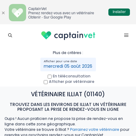
CaptainVet
Installer
×
Prenez rendez-vous avec un vétérinaire
Obtenir - Sur Google Play
Plus de critères :
mercredi 05 août 2026
En téléconsultation
Afficher par vétérinaire
VÉTÉRINAIRE ILLIAT (01140)
TROUVEZ DANS LES ENVIRONS DE ILLIAT UN VÉTÉRINAIRE
PROPOSANT LA PRISE DE RENDEZ-VOUS EN LIGNE
Oups ! Aucun praticien ne propose la prise de rendez-vous en
ligne dans cette zone géographique.
Votre vétérinaire se trouve à Illiat ?
Parrainez votre vétérinaire
pour
prendre vos prochains rendez-vous sur CaptainVet.