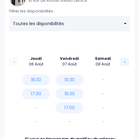
81 Rte de Rivolet 69640 Denice
Filtrer les disponibilités :
Toutes les disponibilités
Jeudi
Vendredi
Samedi
06 Août
07 Août
08 Août
16:30
10:30
-
17:00
16:30
-
-
17:00
-
-
-
-
Si vous ne trouvez pas de motif ou de créneau