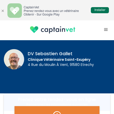
CaptainVet
Installer
×
Prenez rendez-vous avec un vétérinaire
Obtenir - Sur Google Play
DV Sebastien Gallet
Clinique Vétérinaire Saint-Exupéry
4 Rue du Moulin À Vent, 91580 Etrechy
Prenez votre rendez-vous en ligne
Renseignez les informations suivantes