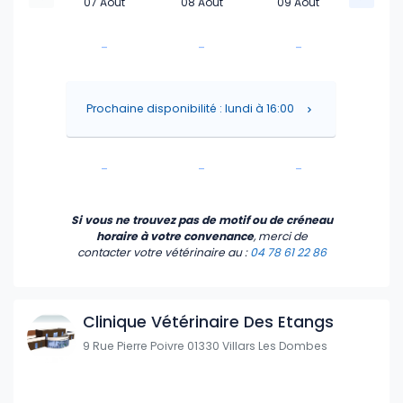
07 Août
08 Août
09 Août
-
-
-
-
-
-
Prochaine disponibilité : lundi à 16:00
-
-
-
-
-
-
Si vous ne trouvez pas de motif ou de créneau
horaire à votre convenance
, merci de
contacter votre vétérinaire
au :
04 78 61 22 86
Clinique Vétérinaire Des Etangs
9 Rue Pierre Poivre 01330 Villars Les Dombes