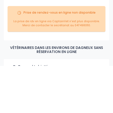
Prise de rendez-vous en ligne non disponible
La prise de rdv en ligne via CaptainVet n'est plus disponible.
Merci de contacter le secrétariat au 0474980110.
VÉTÉRINAIRES DANS LES ENVIRONS DE DAGNEUX SANS
RÉSERVATION EN LIGNE
Dr Bernard Lobietti
1719 Route de Genève 01120 Dagneux
04 72 25 95 73
Voir la fiche
Clinique Vétérinaire Genin
Place des Ancien Combattants 01390 St Andre de Corcy
04 72 26 10 11