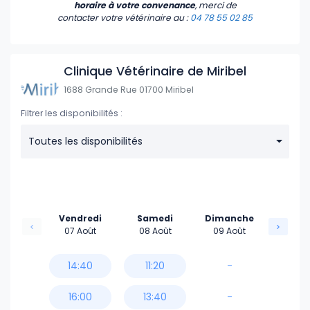
17:00
horaire à votre convenance
, merci de
contacter votre vétérinaire
au :
04 78 55 02 85
17:30
18:00
Clinique Vétérinaire de Miribel
1688 Grande Rue 01700 Miribel
Filtrer les disponibilités :
Toutes les disponibilités
Vendredi
Samedi
Dimanche
07 Août
08 Août
09 Août
14:40
11:20
-
16:00
13:40
-