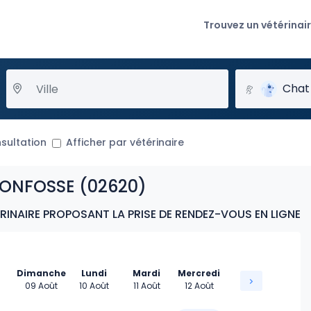
Trouvez un vétérinai
Chat
nsultation
Afficher par vétérinaire
RONFOSSE (02620)
INAIRE PROPOSANT LA PRISE DE RENDEZ-VOUS EN LIGNE
Dimanche
Lundi
Mardi
Mercredi
09 Août
10 Août
11 Août
12 Août