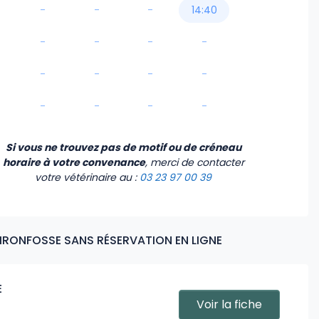
-
-
-
14:40
-
-
-
-
-
-
-
-
-
-
-
-
Si vous ne trouvez pas de motif ou de créneau
horaire à votre convenance
, merci de contacter
votre vétérinaire
au :
03 23 97 00 39
UIRONFOSSE SANS RÉSERVATION EN LIGNE
E
Voir la fiche