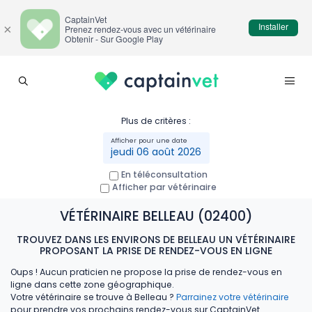
CaptainVet
Installer
×
Prenez rendez-vous avec un vétérinaire
Obtenir - Sur Google Play
Plus de critères :
jeudi 06 août 2026
En téléconsultation
Afficher par vétérinaire
VÉTÉRINAIRE BELLEAU (02400)
TROUVEZ DANS LES ENVIRONS DE BELLEAU UN VÉTÉRINAIRE
PROPOSANT LA PRISE DE RENDEZ-VOUS EN LIGNE
Oups ! Aucun praticien ne propose la prise de rendez-vous en
ligne dans cette zone géographique.
Votre vétérinaire se trouve à Belleau ?
Parrainez votre vétérinaire
pour prendre vos prochains rendez-vous sur CaptainVet.