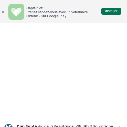
CaptainVet
Prenez rendez-vous avec un
Installer
×
Prenez rendez-vous avec un vétérinaire
vétérinaire près de chez vous
Obtenir - Sur Google Play
Per quale animale ?
Ricercare
Cap Santé
Av. de la Résistance 508, 4633 Soumagne